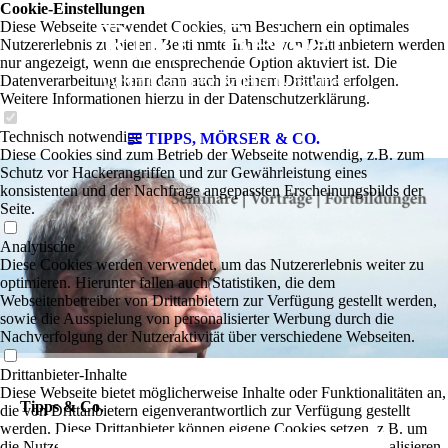
Cookie-Einstellungen
Diese Webseite verwendet Cookies, um Besuchern ein optimales
Nutzererlebnis zu bieten. Bestimmte Inhalte von Drittanbietern werden
nur angezeigt, wenn die entsprechende Option aktiviert ist. Die
Datenverarbeitung kann dann auch in einem Drittland erfolgen.
Weitere Informationen hierzu in der Datenschutzerklärung.
Technisch notwendige
TIPPS, MÖRSER & CO.
Diese Cookies sind zum Betrieb der Webseite notwendig, z.B. zum
Schutz vor Hackerangriffen und zur Gewährleistung eines
konsistenten und der Nachfrage angepassten Erscheinungsbilds der
Seite.
Analytische
Diese Cookies werden verwendet, um das Nutzererlebnis weiter zu
optimieren. Hierunter fallen auch Statistiken, die dem
Webseitenbetreiber von Drittanbietern zur Verfügung gestellt werden,
sowie die Ausspielung von personalisierter Werbung durch die
Nachverfolgung der Nutzeraktivität über verschiedene Webseiten.
Drittanbieter-Inhalte
Diese Webseite bietet möglicherweise Inhalte oder Funktionalitäten an,
Tipps & Co.
die von Drittanbietern eigenverantwortlich zur Verfügung gestellt
werden. Diese Drittanbieter können eigene Cookies setzen, z.B. um
die Nutzeraktivität zu verfolgen oder ihre Angebote zu personalisieren