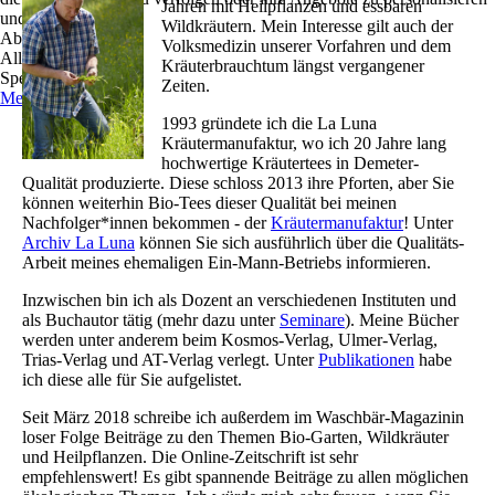
Jahren mit Heilpflanzen und essbaren
und zu optimieren.
Wildkräutern. Mein Interesse gilt auch der
Ablehnen
Volksmedizin unserer Vorfahren und dem
Alle akzeptieren
Kräuterbrauchtum längst vergangener
Speichern
Zeiten.
Mehr Informationen
1993 gründete ich die La Luna
Kräutermanufaktur, wo ich 20 Jahre lang
hochwertige Kräutertees in Demeter-
Qualität produzierte. Diese schloss 2013 ihre Pforten, aber Sie
können weiterhin Bio-Tees dieser Qualität bei meinen
Nachfolger*innen bekommen - der
Kräutermanufaktur
! Unter
Archiv La Lun
a
können Sie sich ausführlich über die Qualitäts-
Arbeit meines ehemaligen Ein-Mann-Betriebs informieren.
Inzwischen bin ich als Dozent an verschiedenen Instituten und
als Buchautor tätig (mehr dazu unter
Seminare
). Meine Bücher
werden unter anderem beim Kosmos-Verlag, Ulmer-Verlag,
Trias-Verlag und AT-Verlag verlegt. Unter
Publikationen
habe
ich diese alle für Sie aufgelistet.
Seit März 2018 schreibe ich außerdem im Waschbär-Magazinin
loser Folge Beiträge zu den Themen Bio-Garten, Wildkräuter
und Heilpflanzen. Die Online-Zeitschrift ist sehr
empfehlenswert! Es gibt spannende Beiträge zu allen möglichen