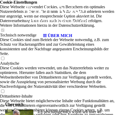
Cookie-Einstellungen
Diese Webseite verwendet Cookies, um Besuchern ein optimales
Nutzererlebnis zu bieten. Bestimmte Inhalte von Drittanbietern werden
nur angezeigt, wenn die entsprechende Option aktiviert ist. Die
Datenverarbeitung kann dann auch in einem Drittland erfolgen.
Weitere Informationen hierzu in der Datenschutzerklärung.
Technisch notwendige
ÜBER MICH
Diese Cookies sind zum Betrieb der Webseite notwendig, z.B. zum
Schutz vor Hackerangriffen und zur Gewährleistung eines
konsistenten und der Nachfrage angepassten Erscheinungsbilds der
Seite.
Analytische
Diese Cookies werden verwendet, um das Nutzererlebnis weiter zu
optimieren. Hierunter fallen auch Statistiken, die dem
Webseitenbetreiber von Drittanbietern zur Verfügung gestellt werden,
sowie die Ausspielung von personalisierter Werbung durch die
Nachverfolgung der Nutzeraktivität über verschiedene Webseiten.
Drittanbieter-Inhalte
Diese Webseite bietet möglicherweise Inhalte oder Funktionalitäten an,
Über mich
die von Drittanbietern eigenverantwortlich zur Verfügung gestellt
werden. Diese Drittanbieter können eigene Cookies setzen, z.B. um
Ich beschäftige mich schon seit über 40
die Nutzeraktivität zu verfolgen oder ihre Angebote zu personalisieren